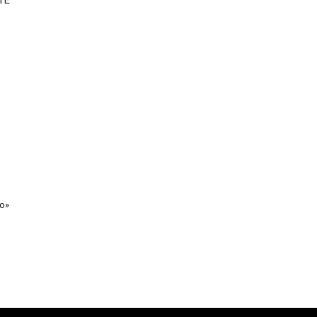
ΤΕ
ο»