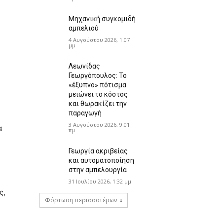
Μηχανική συγκομιδή
αμπελιού
4 Αυγούστου 2026, 1:07
μμ
Λεωνίδας
Γεωργόπουλος: Το
«έξυπνο» πότισμα
μειώνει το κόστος
και θωρακίζει την
παραγωγή
3 Αυγούστου 2026, 9:01
α
πμ
Γεωργία ακριβείας
και αυτοματοποίηση
στην αμπελουργία
31 Ιουλίου 2026, 1:32 μμ
ς,
Φόρτωση περισσοτέρων