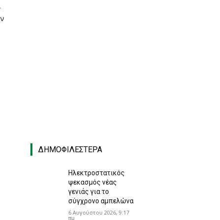
ί
εν
ΔΗΜΟΦΙΛΈΣΤΕΡΑ
Ηλεκτροστατικός
ψεκασμός νέας
γενιάς για το
σύγχρονο αμπελώνα
6 Αυγούστου 2026, 9:17
πμ