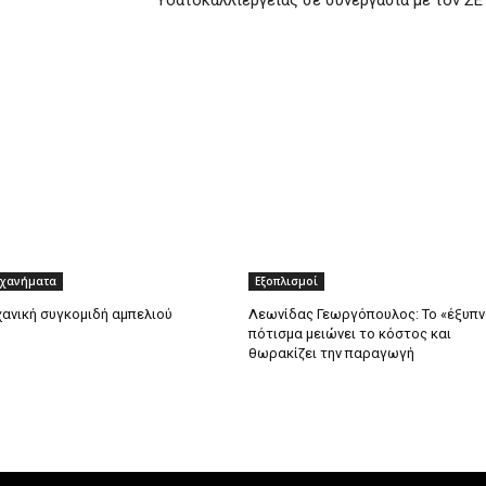
Υδατοκαλλιέργειας σε συνεργασία με τον ΣΕ
χανήματα
Εξοπλισμοί
ανική συγκομιδή αμπελιού
Λεωνίδας Γεωργόπουλος: Το «έξυπν
πότισμα μειώνει το κόστος και
θωρακίζει την παραγωγή