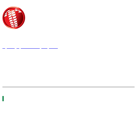
Τροίας 2, 152 35 Βριλήσσια
Τηλέφωνο:
210 68 00 470
Fax:
210 68 00 476,
Email:
tpress@tpress.gr
ΤΑ 9 ΠΕΡΙΟΔΙΚΑ ΜΑΣ
ΘΕΡΜΟΫΔΡΑΥΛΙΚΟΣ
ΗΛΕΚΤΡΟΛΟΓΟΣ
ΜΕΤΑΔΟΣΗ ΙΣΧΥΟΣ
ΕΡΓΟΤΑΞΙΑΚΑ ΘΕΜΑΤΑ
LOGISTICS &