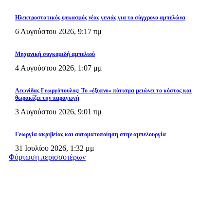
Ηλεκτροστατικός ψεκασμός νέας γενιάς για το σύγχρονο αμπελώνα
6 Αυγούστου 2026, 9:17 πμ
Μηχανική συγκομιδή αμπελιού
4 Αυγούστου 2026, 1:07 μμ
Λεωνίδας Γεωργόπουλος: Το «έξυπνο» πότισμα μειώνει το κόστος και
θωρακίζει την παραγωγή
3 Αυγούστου 2026, 9:01 πμ
Γεωργία ακριβείας και αυτοματοποίηση στην αμπελουργία
31 Ιουλίου 2026, 1:32 μμ
Φόρτωση περισσοτέρων