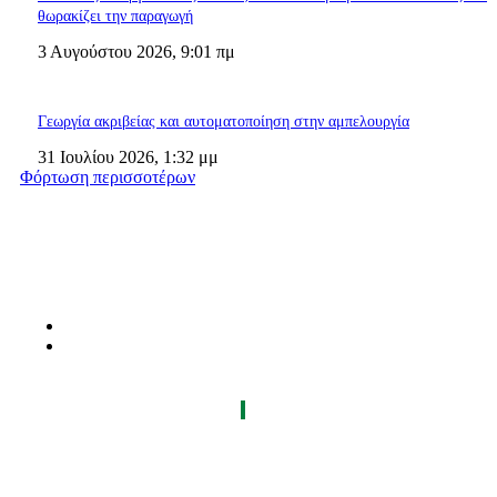
θωρακίζει την παραγωγή
3 Αυγούστου 2026, 9:01 πμ
Γεωργία ακριβείας και αυτοματοποίηση στην αμπελουργία
31 Ιουλίου 2026, 1:32 μμ
Φόρτωση περισσοτέρων
ΤΑ 9 ΠΕΡΙΟΔΙΚΑ ΜΑΣ
ΘΕΡΜΟΫΔΡΑΥΛΙΚΟΣ
ΗΛΕΚΤΡΟΛΟΓΟΣ
Τροίας 2, 152 35 Βριλήσσια