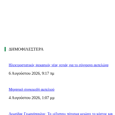
ΔΗΜΟΦΙΛΈΣΤΕΡΑ
Ηλεκτροστατικός ψεκασμός νέας γενιάς για το σύγχρονο αμπελώνα
6 Αυγούστου 2026, 9:17 πμ
Μηχανική συγκομιδή αμπελιού
4 Αυγούστου 2026, 1:07 μμ
Λεωνίδας Γεωργόπουλος: Το «έξυπνο» πότισμα μειώνει το κόστος και