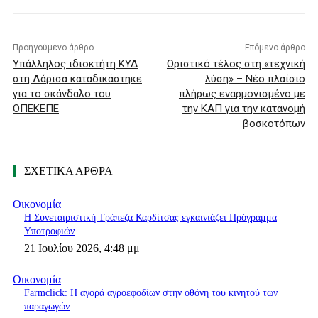
Προηγούμενο άρθρο
Επόμενο άρθρο
Υπάλληλος ιδιοκτήτη ΚΥΔ
Οριστικό τέλος στη «τεχνική
στη Λάρισα καταδικάστηκε
λύση» – Νέο πλαίσιο
για το σκάνδαλο του
πλήρως εναρμονισμένο με
ΟΠΕΚΕΠΕ
την ΚΑΠ για την κατανομή
βοσκοτόπων
ΣΧΕΤΙΚΑ ΑΡΘΡΑ
Οικονομία
Η Συνεταιριστική Τράπεζα Καρδίτσας εγκαινιάζει Πρόγραμμα
Υποτροφιών
21 Ιουλίου 2026, 4:48 μμ
Οικονομία
Farmclick: Η αγορά αγροεφοδίων στην οθόνη του κινητού των
παραγωγών