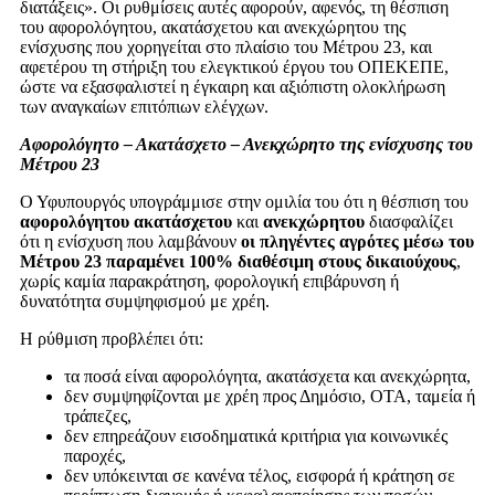
διατάξεις». Οι ρυθμίσεις αυτές αφορούν, αφενός, τη θέσπιση
του αφορολόγητου, ακατάσχετου και ανεκχώρητου της
ενίσχυσης που χορηγείται στο πλαίσιο του Μέτρου 23, και
αφετέρου τη στήριξη του ελεγκτικού έργου του ΟΠΕΚΕΠΕ,
ώστε να εξασφαλιστεί η έγκαιρη και αξιόπιστη ολοκλήρωση
των αναγκαίων επιτόπιων ελέγχων.
Αφορολόγητο – Ακατάσχετο – Ανεκχώρητο της ενίσχυσης του
Μέτρου 23
Ο Υφυπουργός υπογράμμισε στην ομιλία του ότι η θέσπιση του
αφορολόγητου
ακατάσχετου
και
ανεκχώρητου
διασφαλίζει
ότι η ενίσχυση που λαμβάνουν
οι πληγέντες αγρότες μέσω του
Μέτρου 23 παραμένει 100% διαθέσιμη στους δικαιούχους
,
χωρίς καμία παρακράτηση, φορολογική επιβάρυνση ή
δυνατότητα συμψηφισμού με χρέη.
Η ρύθμιση προβλέπει ότι:
τα ποσά είναι αφορολόγητα, ακατάσχετα και ανεκχώρητα,
δεν συμψηφίζονται με χρέη προς Δημόσιο, ΟΤΑ, ταμεία ή
τράπεζες,
δεν επηρεάζουν εισοδηματικά κριτήρια για κοινωνικές
παροχές,
δεν υπόκεινται σε κανένα τέλος, εισφορά ή κράτηση σε