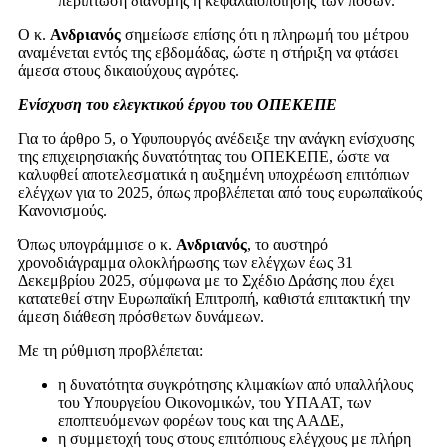
περίπτωση διανομής ή κεφαλαιοποίησης των ποσών.
Ο κ.
Ανδριανός
σημείωσε επίσης ότι η πληρωμή του μέτρου
αναμένεται εντός της εβδομάδας, ώστε η στήριξη να φτάσει
άμεσα στους δικαιούχους αγρότες.
Ενίσχυση του ελεγκτικού έργου του ΟΠΕΚΕΠΕ
Για το άρθρο 5, ο Υφυπουργός ανέδειξε την ανάγκη ενίσχυσης
της επιχειρησιακής δυνατότητας του ΟΠΕΚΕΠΕ, ώστε να
καλυφθεί αποτελεσματικά η αυξημένη υποχρέωση επιτόπιων
ελέγχων για το 2025, όπως προβλέπεται από τους ευρωπαϊκούς
Κανονισμούς.
Όπως υπογράμμισε ο κ.
Ανδριανός
, το αυστηρό
χρονοδιάγραμμα ολοκλήρωσης των ελέγχων έως 31
Δεκεμβρίου 2025, σύμφωνα με το Σχέδιο Δράσης που έχει
κατατεθεί στην Ευρωπαϊκή Επιτροπή, καθιστά επιτακτική την
άμεση διάθεση πρόσθετων δυνάμεων.
Με τη ρύθμιση προβλέπεται:
η δυνατότητα συγκρότησης κλιμακίων από υπαλλήλους
του Υπουργείου Οικονομικών, του ΥΠΑΑΤ, των
εποπτευόμενων φορέων τους και της ΑΑΔΕ,
η συμμετοχή τους στους επιτόπιους ελέγχους με πλήρη