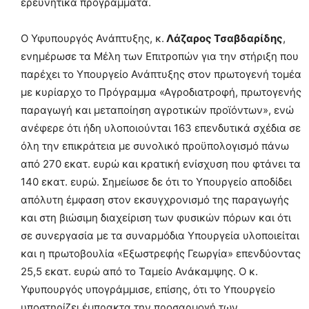
ερευνητικά προγράμματα.
Ο Υφυπουργός Ανάπτυξης, κ.
Λάζαρος Τσαβδαρίδης
,
ενημέρωσε τα Μέλη των Επιτροπών για την στήριξη που
παρέχει το Υπουργείο Ανάπτυξης στον πρωτογενή τομέα
με κυρίαρχο το Πρόγραμμα «Αγροδιατροφή, πρωτογενής
παραγωγή και μεταποίηση αγροτικών προϊόντων», ενώ
ανέφερε ότι ήδη υλοποιούνται 163 επενδυτικά σχέδια σε
όλη την επικράτεια με συνολικό προϋπολογισμό πάνω
από 270 εκατ. ευρώ και κρατική ενίσχυση που φτάνει τα
140 εκατ. ευρώ. Σημείωσε δε ότι το Υπουργείο αποδίδει
απόλυτη έμφαση στον εκσυγχρονισμό της παραγωγής
και στη βιώσιμη διαχείριση των φυσικών πόρων και ότι
σε συνεργασία με τα συναρμόδια Υπουργεία υλοποιείται
και η πρωτοβουλία «Εξωστρεφής Γεωργία» επενδύοντας
25,5 εκατ. ευρώ από το Ταμείο Ανάκαμψης. Ο κ.
Υφυπουργός υπογράμμισε, επίσης, ότι το Υπουργείο
υποστηρίζει έμπρακτα την προσαρμογή των