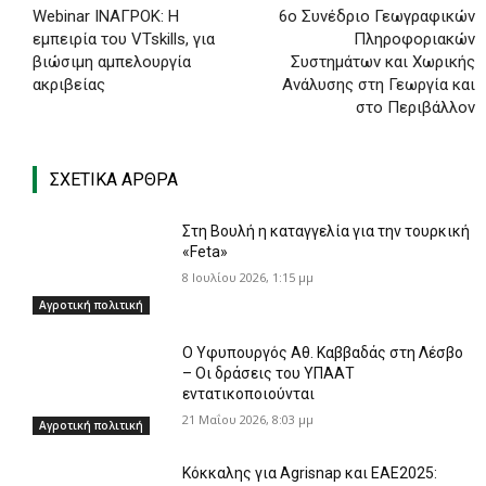
Webinar ΙΝΑΓΡΟΚ: Η
6ο Συνέδριο Γεωγραφικών
εμπειρία του VTskills, για
Πληροφοριακών
βιώσιμη αμπελουργία
Συστημάτων και Χωρικής
ακριβείας
Ανάλυσης στη Γεωργία και
στο Περιβάλλον
ΣΧΕΤΙΚΑ ΑΡΘΡΑ
Στη Βουλή η καταγγελία για την τουρκική
«Feta»
8 Ιουλίου 2026, 1:15 μμ
Αγροτική πολιτική
Ο Υφυπουργός Aθ. Καββαδάς στη Λέσβο
– Οι δράσεις του ΥΠΑΑΤ
εντατικοποιούνται
21 Μαΐου 2026, 8:03 μμ
Αγροτική πολιτική
Κόκκαλης για Agrisnap και ΕΑΕ2025: