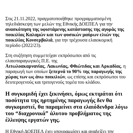
Στις
21.11.2022,
πραγ
μ
ατοποιήθηκε προγρα
μμ
ατισ
μ
ένη
τηλεδιάσκεψη των
μ
ελών της Εθνικής ΔΟΕΠΕΛ για την
ανασκόπηση της υφιστά
μ
ενης κατάστασης της αγοράς της
ποικιλίας Καλα
μ
ών και των φυσικών
μ
αύρων ελιών της
ποικιλίας Κονσερβολιά
,
για την τρέχουσα ελαιοκο
μ
ική
περίοδο
(2022/23).
Στη συζήτηση συ
μμ
ετείχαν εκπρόσωποι από τις
ελαιοπαραγωγικές Π
.
Ε
.
της
Αιτωλοακαρνανίας
,
Λακωνίας
,
Φθιώτιδας και Αρκαδίας
,
η
παραγωγή των οποίων
ξεπερνά το
90%
της παραγωγής της
χώρας των ως άνω ποικιλιών
,
ως επίσης και εκπρόσωποι του
δευτερογενούς και τριτογενούς το
μ
έα του κλάδου
.
Η συγκο
μ
ιδή έχει ξεκινήσει
,
ό
μ
ως εκτι
μ
άται ότι
ποσότητα της ηρτη
μ
ένης παραγωγής δεν θα
συγκο
μ
ιστεί
,
θα παρα
μ
είνει στα ελαιόδενδρα λόγω
του
“
διαχρονικά
”
άλυτου προβλή
μ
ατος της
έλλειψης εργατών γης
.
Η Εθνική ΔΟΕΠΕΛ έχει υπογρα
μμ
ίσει και αναδείξει την