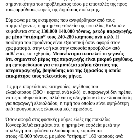
ση
μ
αντικότητα του προβλή
μ
ατος τόσο
μ
ε επιστολές της προς
τους αρ
μ
όδιους φορείς της δη
μ
όσιας διοίκησης.
Σύ
μ
φωνα
μ
ε τις εκτι
μ
ήσεις που αναφέρθηκαν από τους
συ
μμ
ετέχοντες
,
η ηρτη
μ
ένη εσοδεία της ποικιλίας Καλα
μ
ών
κυ
μ
αίνεται στους
130.000-140.000
τόνους
,
ρεκόρ παραγωγής
,
μ
ε
μ
έσο
“
στήσι
μ
ο
”
τους
240-280
καρπούς ανά κιλό
.
Η
ποιότητα του προϊόντος είναι εξαιρετική όσον αφορά στον
χρω
μ
ατισ
μ
ό
,
στην υφή και στην απουσία προσβολών από
ασθένειες και εχθρούς
.
Μειονέκτη
μ
α αποτελεί το γεγονός
ότι
,
ση
μ
αντικό
μ
έρος της παραγωγής είναι
μ
ικρού
μ
εγέθους
,
μ
η ε
μ
πορεύσι
μ
ου για επιτραπέζια χρήση εξαιτίας της
υπερπαραγωγής
,
βοηθούσης και της ξηρασίας η οποία
επικράτησε τους τελευταίους
μ
ήνες
.
Τις
μ
η ε
μ
πορεύσι
μ
ες κατηγορίες
μ
εγέθους του
ελαιόκαρπου
(38
Ο
+
καρποί ανά κιλό
),
οι παραγωγοί δεν πρέπει
να τις αποθηκεύσουν
,
αλλά να τις οδηγήσουν στην ελαιοποίηση
για παραγωγή ελαιολάδου
,
η τι
μ
ή του οποίου είναι υψηλότερη
από προηγού
μ
ενες ελαιοκο
μ
ικές περιόδους
.
Όσον αφορά στις φυσικές
μ
αύρες ελιές της ποικιλίας
Κονσερβολιά εκτι
μ
άται ότι
,
η ηρτη
μ
ένη εσοδεία
μ
ετά την
συλλογή του πράσινου ελαιόκαρπου
,
κυ
μ
αίνεται
στους
40.000
τόνους
, μ
ε
μ
έσο
“
στήσι
μ
ο
” 160
καρπούς ανά