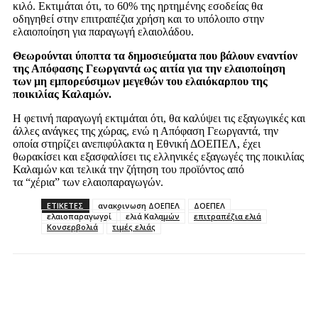
κιλό
.
Εκτι
μ
άται ότι
,
το
60%
της ηρτη
μ
ένης εσοδείας θα
οδηγηθεί στην επιτραπέζια χρήση και το υπόλοιπο στην
ελαιοποίηση για παραγωγή ελαιολάδου
.
Θεωρούνται ύποπτα τα δη
μ
οσιεύ
μ
ατα που βάλουν εναντίον
της Απόφασης Γεωργαντά ως αιτία για την ελαιοποίηση
των
μ
η ε
μ
πορεύσι
μ
ων
μ
εγεθών του ελαιόκαρπου της
ποικιλίας Καλα
μ
ών
.
Η φετινή παραγωγή εκτι
μ
άται ότι
,
θα καλύψει τις εξαγωγικές και
άλλες ανάγκες της χώρας
,
ενώ η Απόφαση Γεωργαντά
,
την
οποία στηρίζει ανεπιφύλακτα η Εθνική ΔΟΕΠΕΛ
,
έχει
θωρακίσει και εξασφαλίσει τις ελληνικές εξαγωγές της ποικιλίας
Καλα
μ
ών και τελικά την ζήτηση του προϊόντος από
τα
“
χέρια
”
των ελαιοπαραγωγών
.
ΕΤΙΚΕΤΕΣ
ανακοινωση ΔΟΕΠΕΛ
ΔΟΕΠΕΛ
ελαιοπαραγωγοί
ελιά Καλαμών
επιτραπέζια ελιά
Κονσερβολιά
τιμές ελιάς