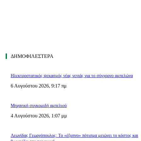
ΔΗΜΟΦΙΛΈΣΤΕΡΑ
Ηλεκτροστατικός ψεκασμός νέας γενιάς για το σύγχρονο αμπελώνα
6 Αυγούστου 2026, 9:17 πμ
Μηχανική συγκομιδή αμπελιού
4 Αυγούστου 2026, 1:07 μμ
Λεωνίδας Γεωργόπουλος: Το «έξυπνο» πότισμα μειώνει το κόστος και