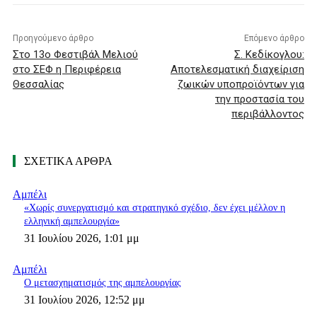
Προηγούμενο άρθρο
Επόμενο άρθρο
Στο 13ο Φεστιβάλ Μελιού
Σ. Κεδίκογλου:
στο ΣΕΦ η Περιφέρεια
Αποτελεσματική διαχείριση
Θεσσαλίας
ζωικών υποπροϊόντων για
την προστασία του
περιβάλλοντος
ΣΧΕΤΙΚΑ ΑΡΘΡΑ
Αμπέλι
«Χωρίς συνεργατισμό και στρατηγικό σχέδιο, δεν έχει μέλλον η
ελληνική αμπελουργία»
31 Ιουλίου 2026, 1:01 μμ
Αμπέλι
Ο μετασχηματισμός της αμπελουργίας
31 Ιουλίου 2026, 12:52 μμ