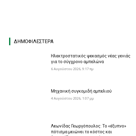
ΔΗΜΟΦΙΛΈΣΤΕΡΑ
Ηλεκτροστατικός ψεκασμός νέας γενιάς
για το σύγχρονο αμπελώνα
6 Αυγούστου 2026, 9:17 πμ
Μηχανική συγκομιδή αμπελιού
4 Αυγούστου 2026, 1:07 μμ
Λεωνίδας Γεωργόπουλος: Το «έξυπνο»
πότισμα μειώνει το κόστος και