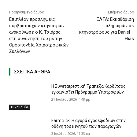
Προηγούμενο άρθρο
Επόμενο άρθρο
Επιπλέον προσλήψεις
ΕΛΓΑ: Εκκαθάριση
συμβασιούχων κτηνιάτρων
πληρωμών σε
ανακοίνωσε ο Κ. Τσιάρας
κτηνοτρόφους για Daniel –
στη συνάντησή του με την
Elias
Ομοσπονδία Χοιροτροφικών
Συλλόγων
ΣΧΕΤΙΚΑ ΑΡΘΡΑ
Η Συνεταιριστική Τράπεζα Καρδίτσας
εγκαινιάζει Πρόγραμμα Υποτροφιών
21 Ιουλίου 2026, 4:48 μμ
Οικονομία
Farmclick: Η αγορά αγροεφοδίων στην
οθόνη του κινητού των παραγωγών
3 Ιουλίου 2026, 11:33 πμ