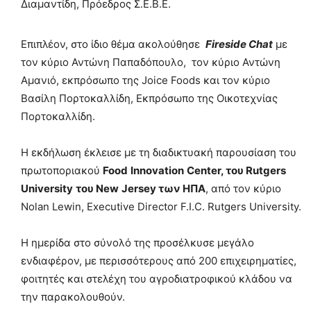
Διαμαντίδη, Πρόεδρος Σ.Ε.Β.Ε.
Επιπλέον, στο ίδιο θέμα ακολούθησε
Fireside Chat
με
τον κύριο Αντώνη Παπαδόπουλο, τον κύριο Αντώνη
Αμανιό, εκπρόσωπο της Joice Foods και τον κύριο
Βασίλη Πορτοκαλλίδη, Εκπρόσωπο της Οικοτεχνίας
Πορτοκαλλίδη.
Η εκδήλωση έκλεισε με τη διαδικτυακή παρουσίαση του
πρωτοποριακού
Food
Innovation
Center
, του
Rutgers
University
του
New
Jersey
των ΗΠΑ
, από τον κύριο
Nolan Lewin, Executive Director F.I.C. Rutgers University.
Η ημερίδα στο σύνολό της προσέλκυσε μεγάλο
ενδιαφέρον, με περισσότερους από 200 επιχειρηματίες,
φοιτητές και στελέχη του αγροδιατροφικού κλάδου να
την παρακολουθούν.