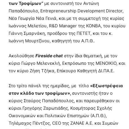
των Τροφίμων”
με συντονιστή τον Αντώνη
Παπαδόπουλο, Entrepreneurship Development Director,
Νέα Γεωργία Νέα Γενιά, και με τη συμμετοχή της κυρίας
Ιωάννας Μελετίου, R&D Manager της ΚΟΝΒΑ, του κυρίου
Γιάννη Σμαρνάκη, προέδρου της ΠΕΤΕΤ, και του κ.
Ιωάννη Μουρτζίνου, καθηγητή του Α.Π.Θ..
Ακολούθησε
Fireside chat
στην ίδια θεματική, με τον
κύριο Γιώργο Μελενεκλή, Εκπρόσωπο της ΜΕΝΟΙΚΙΟ, και
τον κύριο Ζήση Τζήκα, Επίκουρο Καθηγητή ΔΙ.ΠΑ.Ε.
Στο τρίτο πάνελ της ημερίδας, με τίτλο
«Εξωστρέφεια
στον κλάδο των τροφίμων»,
συντονιστής ήταν ο
κύριος Σταύρος Παπαδόπουλος, και παρευρέθηκαν οι
κύριοι Γρηγόρης Ζαρωτιάδης, Κοσμήτορας Σχολής
Οικονομικών και Πολιτικών Επιστημών (Α.Π.Θ.),
Τηλέμαχος Πέντζος, CEO της ZANAE A.E. και Συμεών