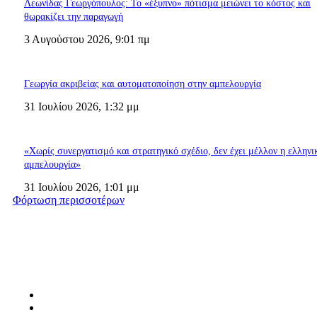
Λεωνίδας Γεωργόπουλος: Το «έξυπνο» πότισμα μειώνει το κόστος και
θωρακίζει την παραγωγή
3 Αυγούστου 2026, 9:01 πμ
Γεωργία ακριβείας και αυτοματοποίηση στην αμπελουργία
31 Ιουλίου 2026, 1:32 μμ
«Χωρίς συνεργατισμό και στρατηγικό σχέδιο, δεν έχει μέλλον η ελληνι
αμπελουργία»
31 Ιουλίου 2026, 1:01 μμ
Φόρτωση περισσοτέρων