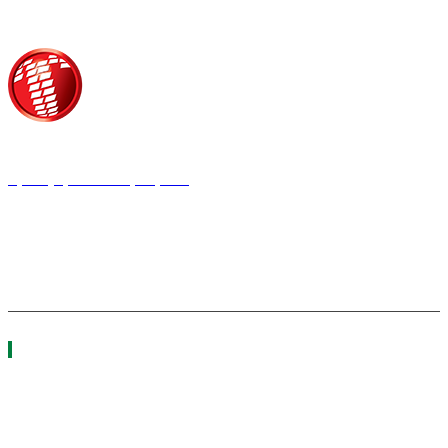
Τροίας 2, 152 35 Βριλήσσια
Τηλέφωνο:
210 68 00 470
Fax:
210 68 00 476,
Email:
tpress@tpress.gr
ΤΑ 9 ΠΕΡΙΟΔΙΚΑ ΜΑΣ
ΘΕΡΜΟΫΔΡΑΥΛΙΚΟΣ
ΗΛΕΚΤΡΟΛΟΓΟΣ
ΜΕΤΑΔΟΣΗ ΙΣΧΥΟΣ