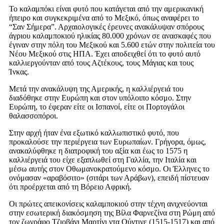
Το καλαμπόκι είναι φυτό που κατάγεται από την αμερικανική
ήπειρο και συγκεκριμένα από το Μεξικό, όπως αναφέρει το
“Σαν Σήμερα”. Αρχαιολογικές έρευνες ανακάλυψαν σπόρους
άγριου καλαμποκιού ηλικίας 80.000 χρόνων σε ανασκαφές που
έγιναν στην πόλη του Μεξικού και 5.600 ετών στην πολιτεία του
Νέου Μεξικού στις ΗΠΑ. Έχει αποδειχθεί ότι το φυτό αυτό
καλλιεργούνταν από τους Αζτέκους, τους Μάγιας και τους
Ίνκας.
Μετά την ανακάλυψη της Αμερικής, η καλλιέργειά του
διαδόθηκε στην Ευρώπη και στον υπόλοιπο κόσμο. Στην
Ευρώπη, το έφεραν είτε οι Ισπανοί, είτε οι Πορτογάλοι
θαλασσοπόροι.
Στην αρχή ήταν ένα εξωτικό καλλωπιστικό φυτό, που
προκαλούσε την περιέργεια των Ευρωπαίων. Γρήγορα, όμως,
ανακαλύφθηκε η διατροφική του αξία και έως το 1575 η
καλλιέργειά του είχε εξαπλωθεί στη Γαλλία, την Ιταλία και
μέσω αυτής στον Οθωμανοκρατούμενο κόσμο. Οι Έλληνες το
ονόμασαν «αραβόσιτο» (σιτάρι των Αράβων), επειδή πίστευαν
ότι προέρχεται από τη Βόρειο Αφρική.
Οι πρώτες απεικονίσεις καλαμποκιού στην τέχνη ανιχνεύονται
στην εσωτερική διακόσμηση της Βίλα Φαρνεζίνα στη Ρώμη από
τον ζωγράφο Τζιοβάνι Μαρτίνι ντα Ούντινε (1515-1517) και από