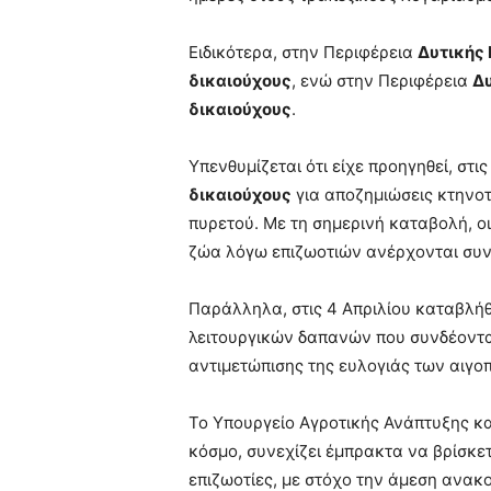
Ειδικότερα, στην Περιφέρεια
Δυτικής
δικαιούχους
, ενώ στην Περιφέρεια
Δ
δικαιούχους
.
Υπενθυμίζεται ότι είχε προηγηθεί, στι
δικαιούχους
για αποζημιώσεις κτηνο
πυρετού. Με τη σημερινή καταβολή, ο
ζώα λόγω επιζωοτιών ανέρχονται συ
Παράλληλα, στις 4 Απριλίου καταβλ
λειτουργικών δαπανών που συνδέονται
αντιμετώπισης της ευλογιάς των αιγ
Το Υπουργείο Αγροτικής Ανάπτυξης κα
κόσμο, συνεχίζει έμπρακτα να βρίσκε
επιζωοτίες, με στόχο την άμεση ανακ