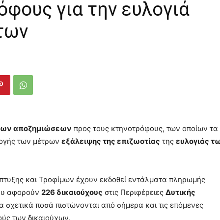
όφους για την ευλογιά
άτων
των αποζημιώσεων
προς τους κτηνοτρόφους, των οποίων τα
ογής των μέτρων
εξάλειψης της επιζωοτίας
της
ευλογιάς τ
άπτυξης και Τροφίμων έχουν εκδοθεί εντάλματα πληρωμής
που αφορούν
226 δικαιούχους
στις Περιφέρειες
Δυτικής
Τα σχετικά ποσά πιστώνονται από σήμερα και τις επόμενες
ούς των δικαιούχων.