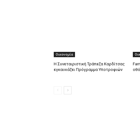
Οικονομία
Οι
Η Συνεταιριστική Τράπεζα Καρδίτσας
Far
εγκαινιάζει Πρόγραμμα Υποτροφιών
οθό