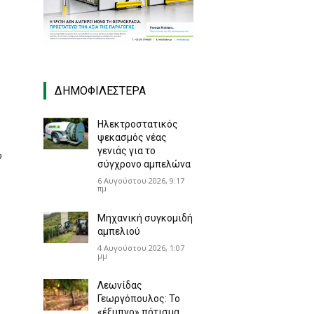
ΔΗΜΟΦΙΛΈΣΤΕΡΑ
Ηλεκτροστατικός
ψεκασμός νέας
γενιάς για το
ύ
σύγχρονο αμπελώνα
6 Αυγούστου 2026, 9:17
πμ
Μηχανική συγκομιδή
αμπελιού
4 Αυγούστου 2026, 1:07
μμ
Λεωνίδας
Γεωργόπουλος: Το
«έξυπνο» πότισμα