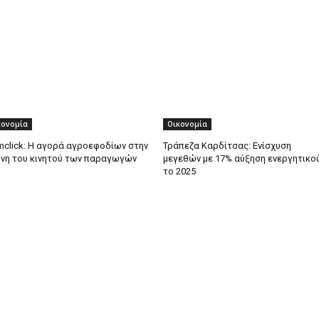
κονομία
Οικονομία
mclick: Η αγορά αγροεφοδίων στην
Τράπεζα Καρδίτσας: Ενίσχυση
νη του κινητού των παραγωγών
μεγεθών με 17% αύξηση ενεργητικο
το 2025