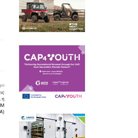
θρο
ις
 η
ΙΜ
Α)