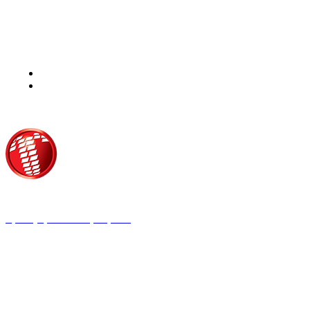
Τροίας 2, 152 35 Βριλήσσια
Τηλέφωνο:
210 68 00 470
Fax:
210 68 00 476,
Email:
tpress@tpress.gr