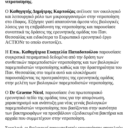
νιτροποίησης
.
Ο
Καθηγητής Δημήτρης Καρπούζας
ανέλυσε τον οικολογικό
και λειτουργικό ρόλο των μικροοργανισμών στην νιτροποίηση
στο έδαφος. Εξήγησε γιατί απαιτούνται άμεσα νέες βιολογικές
λύσεις για τη επιβράδυνση της νιτροποίησης και παρουσίασε
συνοπτικά τις δράσεις της ερευνητικής ομάδας του Παν.
Θεσσαλίας και ειδικότερα το Ευρωπαικό ερευνητικό έργο
ACTIONr το οποίο συντονίζει.
Η
Επικ. Καθηγήτρια Ευαγγελία Παπαδοπούλου
παρουσίασε
συγκριτικά πειραματικά δεδομένα από την δράση των
συνθετικών παρεμποδιστών νιτροποίησης και των βιολογικών
παρεμποδιστών νιτροποίησης καθώς και την δραστηριότητα του
Παν. Θεσσαλίας στο τομέα αυτό και ολοκλήρωσε
παρουσιάζοντας τις προτεραιότητες της ερευνητικής ομάδας
στην μελέτη των βιολογικών παρεμποδιστών νιτροποίησης.
Ο
Dr
Graeme
Nicol
, παρουσίασε ένα πρωτοποριακό
ερευνητικό πεδίο της ομάδας τους για την απομόνωση,
χαρακτηρισμό και ανάπτυξη μια νέας γενιάς βιολογικών
παρεμποδιστών νιτροποίησης που βασίζονται στην ικανότητα
των βακτηριοφάγων να προσβάλουν εξειδικευμένα βακτήρια και
αρχαία που συμμετέχουν στην νιτροποίηση.
Συνολικά, οι βιολογικοί παρεμποδιστές νιτροποίησης αποτελούν