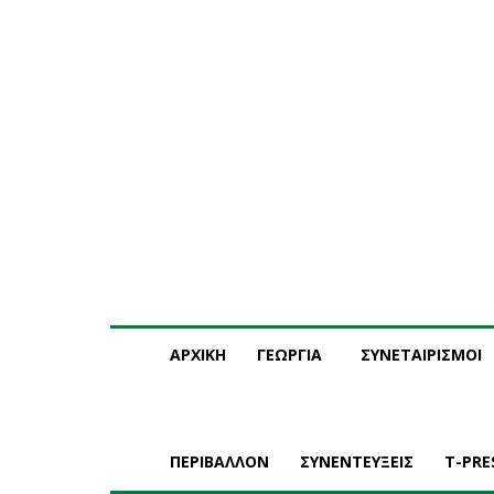
Παρασκευή, 7 Αυγούστου, 2026
Η ΕΤΑΙΡΕΙΑ ΜΑΣ
ΣΥ
ΑΡΧΙΚΗ
ΓΕΩΡΓΙΑ
ΣΥΝΕΤΑΙΡΙΣΜΟΙ
ΠΕΡΙΒΑΛΛΟΝ
ΣΥΝΕΝΤΕΥΞΕΙΣ
T-PRE