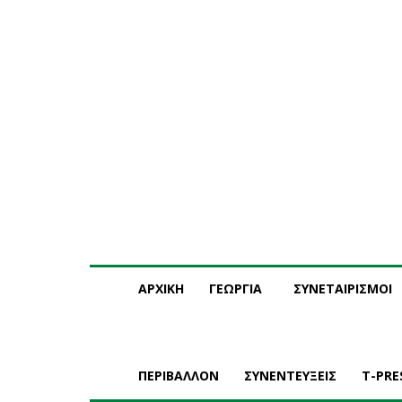
Κυριακή, 9 Αυγούστου, 2026
Η ΕΤΑΙΡΕΙΑ ΜΑΣ
ΣΥΝΔ
ΑΡΧΙΚΗ
ΓΕΩΡΓΙΑ
ΣΥΝΕΤΑΙΡΙΣΜΟΙ
ΠΕΡΙΒΑΛΛΟΝ
ΣΥΝΕΝΤΕΥΞΕΙΣ
T-PRE