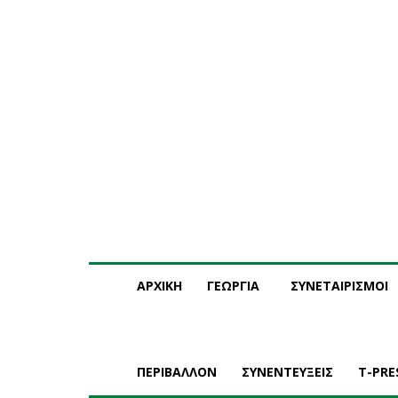
Πέμπτη, 6 Αυγούστου, 2026
Η ΕΤΑΙΡΕΙΑ ΜΑΣ
ΣΥΝΔ
ΑΡΧΙΚΗ
ΓΕΩΡΓΙΑ
ΣΥΝΕΤΑΙΡΙΣΜΟΙ
ΠΕΡΙΒΑΛΛΟΝ
ΣΥΝΕΝΤΕΥΞΕΙΣ
T-PRE