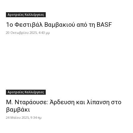
Αροτραίες Καλλιέργειες
1ο Φεστιβάλ Βαμβακιού από τη BASF
20 Οκτωβρίου 2025, 4:43 μμ
Αροτραίες Καλλιέργειες
Μ. Νταράουσε: Άρδευση και λίπανση στο
βαμβάκι
24 Μαΐου 2025, 9:34 πμ