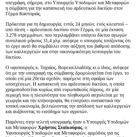
υπεγράφη, σήμερα, στο Υπουργείο Υποδομών και Μεταφορών
η σύμβαση για την κατασκευή του αρδευτικού δικτύου στον
Γέρμα Καστοριάς.
Πρόκειται για τη δημιουργία, εντός 24 μηνών, ενός κλειστού –
υπό πίεση – αρδευτικού δικτύου στον Γέρμα, σε μία έκταση
3.278 στρεμμάτων, που περιλαμβάνει υπόγειο δίκτυο αγωγών
συνολικού μήκους 31,4 χλμ. ανέφερε ο υπουργός τονίζοντας ότι
το έργο αυτό θα συμβάλλει στην αύξηση του βαθμού απόδοσης
των καλλιεργειών και στην οικονομικότερη λειτουργία του
δικτύου.
Ο υφυπουργός κ. Ταχιάος, Βορειοελλαδίτης κι ο ίδιος, ανέφερε
ότι με την υπογραφή της σύμβασης δρομολογείται ένα έργο, το
οποίο επί μία 20ετία σχεδόν, παρέμενε στη σφαίρα των
υποσχέσεων. Η κατασκευή του αρδευτικού δικτύου, η οποία
χρηματοδοτείται κυρίως από ευρωπαϊκούς πόρους, σε μία
περιοχή που η πλειονότητα του πληθυσμού ασχολείται με τη
γεωργία και την κτηνοτροφία, θα ενισχύσει ουσιαστικά την
τοπική οικονομία, βελτιώνοντας την απόδοση των καλλιεργειών
και αυξάνοντας το εισόδημα των αγροτών.
Παρόντες στην τελετή υπογραφής ήταν ο Υπουργός Υποδομών
και Μεταφορών
Χρήστος Σταϊκούρας
, ο
Υφυπουργός Υποδομών και Μεταφορών, αρμόδιος για τις