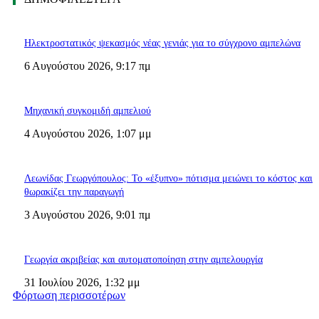
Ηλεκτροστατικός ψεκασμός νέας γενιάς για το σύγχρονο αμπελώνα
6 Αυγούστου 2026, 9:17 πμ
Μηχανική συγκομιδή αμπελιού
4 Αυγούστου 2026, 1:07 μμ
Λεωνίδας Γεωργόπουλος: Το «έξυπνο» πότισμα μειώνει το κόστος και
θωρακίζει την παραγωγή
3 Αυγούστου 2026, 9:01 πμ
Γεωργία ακριβείας και αυτοματοποίηση στην αμπελουργία
31 Ιουλίου 2026, 1:32 μμ
Φόρτωση περισσοτέρων