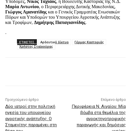
Υποδομές,
Νίκος Ταχιάος
, η Βουλευτής Καστοριάς της Ν.Δ.
Μαρία Αντωνίου
, ο Περιφερειάρχης Δυτικής Μακεδονίας,
Γιώργος Αμανατίδης
και ο Γενικός Γραμματέας Ενωσιακών
Πόρων και Υποδομών του Υπουργείου Αγροτικής Ανάπτυξης
και Τροφίμων,
Δημήτρης Παπαγιαννίδης
.
.
ΕΤΙΚΕΤΕΣ
Αρδευτικό δίκτυο
Γέρμας Καστοριάς
Χρήστος Σταϊκούρας
Προηγούμενο άρθρο
Επόμενο άρθρο
Δύο ιατροί στην πολιτική
Περιφέρεια Ν. Αιγαίου: Μία
ηγεσία του υπουργείου
βόμβα στα θεμέλια της
αγροτικής ανάπτυξης. Ο
αγροκτηνοτροφικής
Σταμενίτης παραμένει στη
παραγωγής και δημόσιας