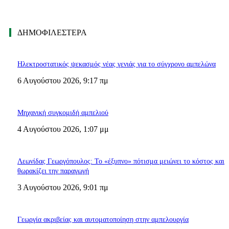
ΔΗΜΟΦΙΛΈΣΤΕΡΑ
Ηλεκτροστατικός ψεκασμός νέας γενιάς για το σύγχρονο αμπελώνα
6 Αυγούστου 2026, 9:17 πμ
Μηχανική συγκομιδή αμπελιού
4 Αυγούστου 2026, 1:07 μμ
Λεωνίδας Γεωργόπουλος: Το «έξυπνο» πότισμα μειώνει το κόστος και
θωρακίζει την παραγωγή
3 Αυγούστου 2026, 9:01 πμ
Γεωργία ακριβείας και αυτοματοποίηση στην αμπελουργία