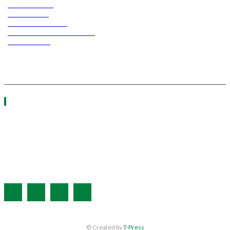
ASCEN TEC
ERGO TEC
INDUSTRY TEC
GREEN TRANSPORT &
LOGISTICS
ΧΡΗΣΙΜΑ LINKS
Η ΕΤΑΙΡΕΙΑ ΜΑΣ
ΣΥΝΔΡΟΜΗ
ΔΙΑΦΗΜΙΣΗ
ΤΕΥΧΗ ΠΕΡΙΟΔΙΚΟΥ
© Created by
T-Press