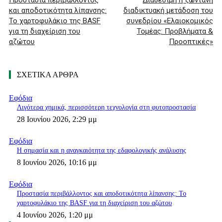
Προστασία περιβάλλοντος
Διαθέσιμη η ζωντανή
και αποδοτικότητα λίπανσης:
διαδικτυακή μετάδοση του
Το χαρτοφυλάκιο της BASF
συνεδρίου «Ελαιοκομικός
για τη διαχείριση του
Τομέας: Προβλήματα &
αζώτου
Προοπτικές»
ΣΧΕΤΙΚΑ ΑΡΘΡΑ
Εφόδια
Λιγότερα χημικά, περισσότερη τεχνολογία στη φυτοπροστασία
28 Ιουνίου 2026, 2:29 μμ
Εφόδια
Η σημασία και η αναγκαιότητα της εδαφολογικής ανάλυσης
8 Ιουνίου 2026, 10:16 μμ
Εφόδια
Προστασία περιβάλλοντος και αποδοτικότητα λίπανσης: Το
χαρτοφυλάκιο της BASF για τη διαχείριση του αζώτου
4 Ιουνίου 2026, 1:20 μμ