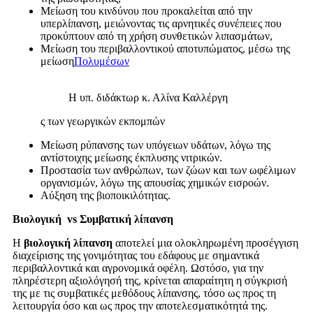
Μείωση του κινδύνου που προκαλείται από την
υπερλίπανση, μειώνοντας τις αρνητικές συνέπειες που
προκύπτουν από τη χρήση συνθετικών λιπασμάτων,
Μείωση του περιβαλλοντικού αποτυπώματος, μέσω της
μείωση
Πολυμέσων
Η υπ. διδάκτωρ κ. Αλίνα Καλλέργη
ς των γεωργικών εκπομπών
Μείωση ρύπανσης των υπόγειων υδάτων, λόγω της
αντίστοιχης μείωσης έκπλυσης νιτρικών.
Προστασία των ανθρώπων, των ζώων και των ωφέλιμων
οργανισμών, λόγω της απουσίας χημικών εισροών.
Αύξηση της βιοποικιλότητας.
Βιολογική vs Συμβατική λίπανση
Η
βιολογική λίπανση
αποτελεί μια ολοκληρωμένη προσέγγιση
διαχείρισης της γονιμότητας του εδάφους με σημαντικά
περιβαλλοντικά και αγρονομικά οφέλη. Ωστόσο, για την
πληρέστερη αξιολόγησή της, κρίνεται απαραίτητη η σύγκρισή
της με τις συμβατικές μεθόδους λίπανσης, τόσο ως προς τη
λειτουργία όσο και ως προς την αποτελεσματικότητά της.