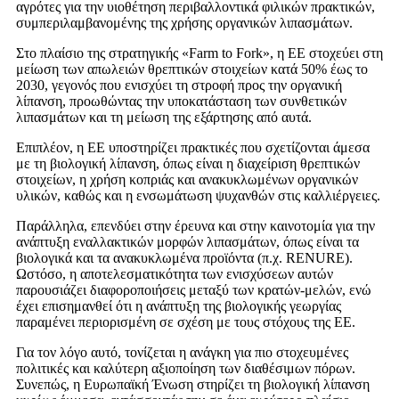
αγρότες για την υιοθέτηση περιβαλλοντικά φιλικών πρακτικών,
συμπεριλαμβανομένης της χρήσης οργανικών λιπασμάτων.
Στο πλαίσιο της στρατηγικής «Farm to Fork», η ΕΕ στοχεύει στη
μείωση των απωλειών θρεπτικών στοιχείων κατά 50% έως το
2030, γεγονός που ενισχύει τη στροφή προς την οργανική
λίπανση, προωθώντας την υποκατάσταση των συνθετικών
λιπασμάτων και τη μείωση της εξάρτησης από αυτά.
Επιπλέον, η ΕΕ υποστηρίζει πρακτικές που σχετίζονται άμεσα
με τη βιολογική λίπανση, όπως είναι η διαχείριση θρεπτικών
στοιχείων, η χρήση κοπριάς και ανακυκλωμένων οργανικών
υλικών, καθώς και η ενσωμάτωση ψυχανθών στις καλλιέργειες.
Παράλληλα, επενδύει στην έρευνα και στην καινοτομία για την
ανάπτυξη εναλλακτικών μορφών λιπασμάτων, όπως είναι τα
βιολογικά και τα ανακυκλωμένα προϊόντα (π.χ. RENURE).
Ωστόσο, η αποτελεσματικότητα των ενισχύσεων αυτών
παρουσιάζει διαφοροποιήσεις μεταξύ των κρατών-μελών, ενώ
έχει επισημανθεί ότι η ανάπτυξη της βιολογικής γεωργίας
παραμένει περιορισμένη σε σχέση με τους στόχους της ΕΕ.
Για τον λόγο αυτό, τονίζεται η ανάγκη για πιο στοχευμένες
πολιτικές και καλύτερη αξιοποίηση των διαθέσιμων πόρων.
Συνεπώς, η Ευρωπαϊκή Ένωση στηρίζει τη βιολογική λίπανση