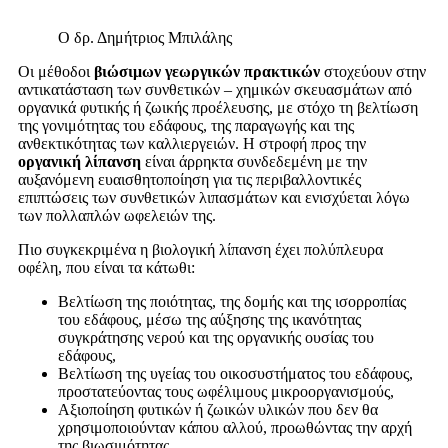
Ο δρ. Δημήτριος Μπιλάλης
Οι μέθοδοι
βιώσιμων γεωργικών πρακτικών
στοχεύουν στην
αντικατάσταση των συνθετικών – χημικών σκευασμάτων από
οργανικά φυτικής ή ζωικής προέλευσης, με στόχο τη βελτίωση
της γονιμότητας του εδάφους, της παραγωγής και της
ανθεκτικότητας των καλλιεργειών. Η στροφή προς την
οργανική λίπανση
είναι άρρηκτα συνδεδεμένη με την
αυξανόμενη ευαισθητοποίηση για τις περιβαλλοντικές
επιπτώσεις των συνθετικών λιπασμάτων και ενισχύεται λόγω
των πολλαπλών ωφελειών της.
Πιο συγκεκριμένα η βιολογική λίπανση έχει πολύπλευρα
οφέλη, που είναι τα κάτωθι:
Βελτίωση της ποιότητας, της δομής και της ισορροπίας
του εδάφους, μέσω της αύξησης της ικανότητας
συγκράτησης νερού και της οργανικής ουσίας του
εδάφους,
Βελτίωση της υγείας του οικοσυστήματος του εδάφους,
προστατεύοντας τους ωφέλιμους μικροοργανισμούς,
Αξιοποίηση φυτικών ή ζωικών υλικών που δεν θα
χρησιμοποιούνταν κάπου αλλού, προωθώντας την αρχή
της βιωσιμότητας,