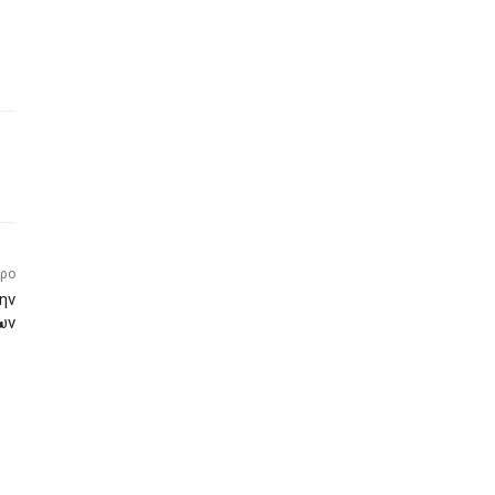
θρο
ην
ων