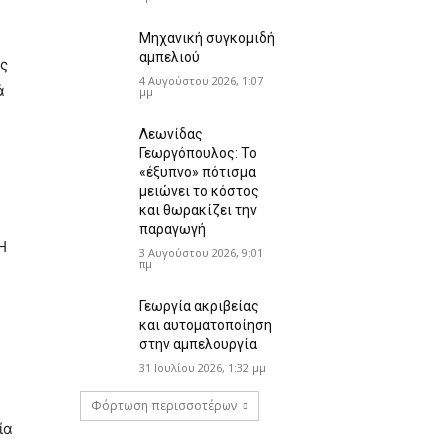
Μηχανική συγκομιδή
αμπελιού
ς
4 Αυγούστου 2026, 1:07
ά
μμ
Λεωνίδας
Γεωργόπουλος: Το
«έξυπνο» πότισμα
μειώνει το κόστος
και θωρακίζει την
παραγωγή
Η
3 Αυγούστου 2026, 9:01
πμ
Γεωργία ακριβείας
και αυτοματοποίηση
στην αμπελουργία
31 Ιουλίου 2026, 1:32 μμ
Φόρτωση περισσοτέρων
ία