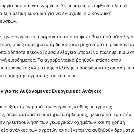
ωργία όσο και για ενέργεια. Σε περιοχές με άφθονο ηλιακό
εξαιρετική ευκαιρία για να ενισχυθεί η οικονομική
λεύσεων.
 την ενέργεια που παράγεται από τα φωτοβολταϊκά πάνελ για
τημα, όπως συστήματα άρδευσης και μηχανήματα, μειώνοντα
 οποιαδήποτε πλεονάζουσα ενέργεια μπορεί να πωληθεί πίσω σ
πηγή εισοδήματος. Τα αγροβολταϊκά βοηθούν επίσης στην
επιπτώσεις της κλιματικής αλλαγής, προσφέροντας σκίαση πο
ιατήρηση της υγρασίας του εδάφους.
ν για τις Αυξανόμενες Ενεργειακές Ανάγκες
πιο εξαρτημένη από την ενέργεια, καθώς οι αγρότες
ες, όπως αυτόματα συστήματα άρδευσης, ηλεκτρικά τρακτέρ
την ηλεκτροκίνηση των γεωργικών οχημάτων και τη χρήση
γειακές ανάγκες των αγροτών αναμένεται να αυξηθούν δραματι