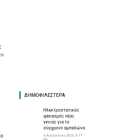
ς
το
υ
ΔΗΜΟΦΙΛΈΣΤΕΡΑ
Ηλεκτροστατικός
ψεκασμός νέας
γενιάς για το
σύγχρονο αμπελώνα
6 Αυγούστου 2026, 9:17
κά
πμ