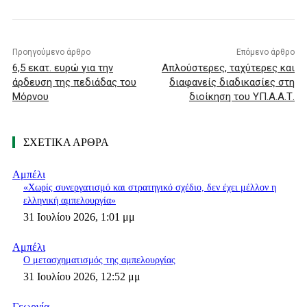
Προηγούμενο άρθρο
Επόμενο άρθρο
6,5 εκατ. ευρώ για την
Απλούστερες, ταχύτερες και
άρδευση της πεδιάδας του
διαφανείς διαδικασίες στη
Μόρνου
διοίκηση του ΥΠ.Α.Α.Τ.
ΣΧΕΤΙΚΑ ΑΡΘΡΑ
Αμπέλι
«Χωρίς συνεργατισμό και στρατηγικό σχέδιο, δεν έχει μέλλον η
ελληνική αμπελουργία»
31 Ιουλίου 2026, 1:01 μμ
Αμπέλι
Ο μετασχηματισμός της αμπελουργίας
31 Ιουλίου 2026, 12:52 μμ
Γεωργία