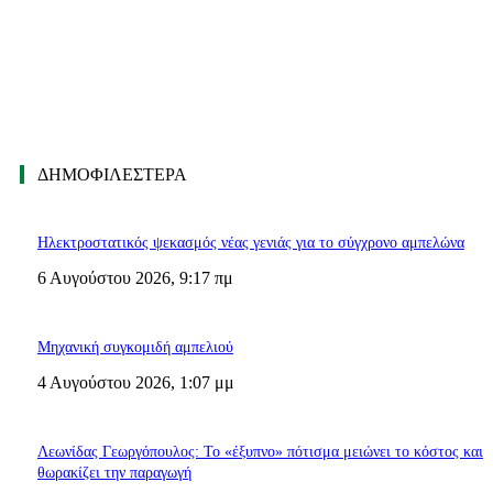
ΔΗΜΟΦΙΛΈΣΤΕΡΑ
Ηλεκτροστατικός ψεκασμός νέας γενιάς για το σύγχρονο αμπελώνα
6 Αυγούστου 2026, 9:17 πμ
Μηχανική συγκομιδή αμπελιού
4 Αυγούστου 2026, 1:07 μμ
Λεωνίδας Γεωργόπουλος: Το «έξυπνο» πότισμα μειώνει το κόστος και
θωρακίζει την παραγωγή