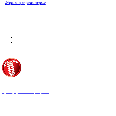
Φόρτωση περισσοτέρων
Τροίας 2, 152 35 Βριλήσσια
Τηλέφωνο:
210 68 00 470
Fax:
210 68 00 476,
Email:
tpress@tpress.gr