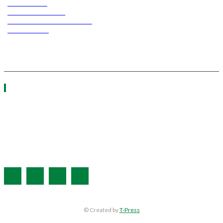
ERGO TEC
INDUSTRY TEC
GREEN TRANSPORT &
LOGISTICS
ΧΡΗΣΙΜΑ LINKS
Η ΕΤΑΙΡΕΙΑ ΜΑΣ
ΣΥΝΔΡΟΜΗ
ΔΙΑΦΗΜΙΣΗ
ΤΕΥΧΗ ΠΕΡΙΟΔΙΚΟΥ
© Created by
T-Press