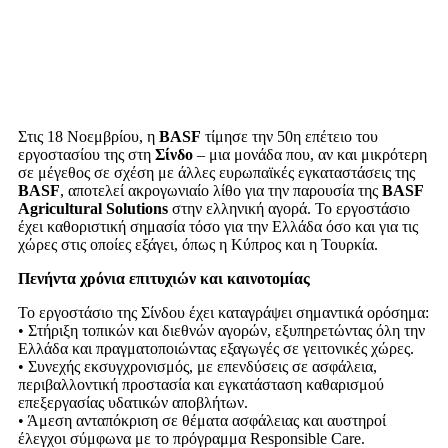
Στις 18 Νοεμβρίου, η
BASF
τίμησε την 50η επέτειο του
εργοστασίου της στη
Σίνδο
– μια μονάδα που, αν και μικρότερη
σε μέγεθος σε σχέση με άλλες ευρωπαϊκές εγκαταστάσεις της
BASF
, αποτελεί ακρογωνιαίο λίθο για την παρουσία της
BASF
Agricultural Solutions
στην ελληνική αγορά. Το εργοστάσιο
έχει καθοριστική σημασία τόσο για την Ελλάδα όσο και για τις
χώρες στις οποίες εξάγει, όπως η Κύπρος και η Τουρκία.
Πενήντα χρόνια επιτυχιών και καινοτομίας
Το εργοστάσιο της Σίνδου έχει καταγράψει σημαντικά ορόσημα:
• Στήριξη τοπικών και διεθνών αγορών, εξυπηρετώντας όλη την
Ελλάδα και πραγματοποιώντας εξαγωγές σε γειτονικές χώρες.
• Συνεχής εκσυγχρονισμός, με επενδύσεις σε ασφάλεια,
περιβαλλοντική προστασία και εγκατάσταση καθαρισμού
επεξεργασίας υδατικών αποβλήτων.
• Άμεση ανταπόκριση σε θέματα ασφάλειας και αυστηροί
έλεγχοι σύμφωνα με το πρόγραμμα Responsible Care.