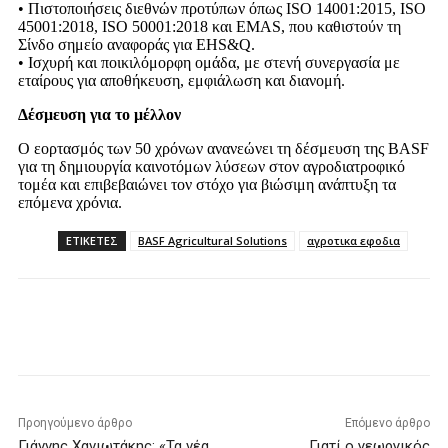
• Πιστοποιήσεις διεθνών προτύπων όπως ISO 14001:2015, ISO
45001:2018, ISO 50001:2018 και EMAS, που καθιστούν τη
Σίνδο σημείο αναφοράς για EHS&Q.
• Ισχυρή και ποικιλόμορφη ομάδα, με στενή συνεργασία με
εταίρους για αποθήκευση, εμφιάλωση και διανομή.
Δέσμευση για το μέλλον
Ο εορτασμός των 50 χρόνων ανανεώνει τη δέσμευση της BASF
για τη δημιουργία καινοτόμων λύσεων στον αγροδιατροφικό
τομέα και επιβεβαιώνει τον στόχο για βιώσιμη ανάπτυξη τα
επόμενα χρόνια.
ΕΤΙΚΕΤΕΣ
BASF Agricultural Solutions
αγροτικα εφοδια
Προηγούμενο άρθρο
Επόμενο άρθρο
Γιάννης Χανιωτάκης: «Τα νέα
Γιατί ο γεωργικός