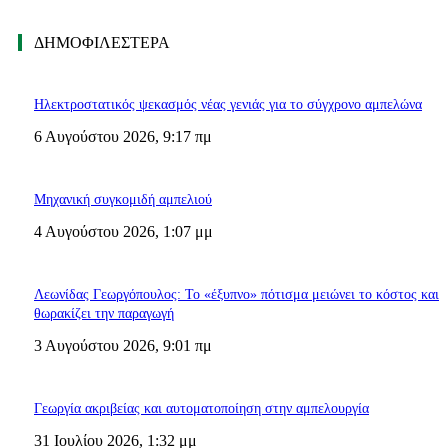
ΔΗΜΟΦΙΛΈΣΤΕΡΑ
Ηλεκτροστατικός ψεκασμός νέας γενιάς για το σύγχρονο αμπελώνα
6 Αυγούστου 2026, 9:17 πμ
Μηχανική συγκομιδή αμπελιού
4 Αυγούστου 2026, 1:07 μμ
Λεωνίδας Γεωργόπουλος: Το «έξυπνο» πότισμα μειώνει το κόστος και
θωρακίζει την παραγωγή
3 Αυγούστου 2026, 9:01 πμ
Γεωργία ακριβείας και αυτοματοποίηση στην αμπελουργία
31 Ιουλίου 2026, 1:32 μμ