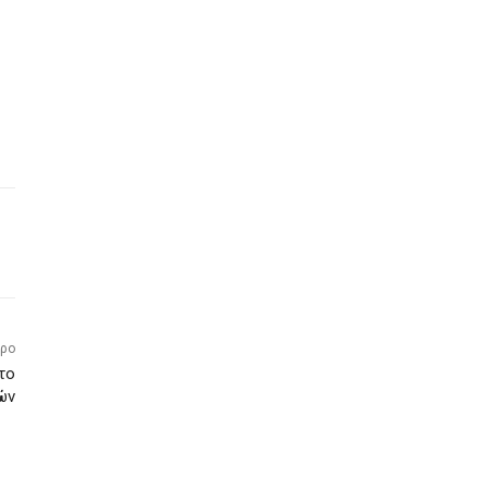
θρο
το
ών