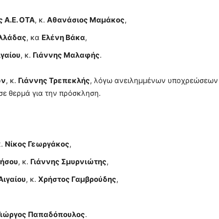
 Α.Ε. ΟΤΑ
, κ.
Αθανάσιος Μαμάκος
,
λλάδας
, κα
Ελένη Βάκα
,
γαίου
, κ.
Γιάννης Μαλαφής
.
ων
, κ.
Γιάννης Τρεπεκλής
, λόγω ανειλημμένων υποχρεώσεων
σε θερμά για την πρόσκληση.
κ.
Νίκος Γεωργάκος
,
ήσου
, κ.
Γιάννης Σμυρνιώτης
,
Αιγαίου
, κ.
Χρήστος Γαμβρούδης
,
Γιώργος Παπαδόπουλος
.