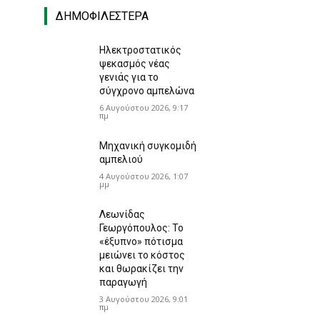
ΔΗΜΟΦΙΛΈΣΤΕΡΑ
Ηλεκτροστατικός
ψεκασμός νέας
γενιάς για το
σύγχρονο αμπελώνα
6 Αυγούστου 2026, 9:17
πμ
Μηχανική συγκομιδή
αμπελιού
4 Αυγούστου 2026, 1:07
μμ
Λεωνίδας
Γεωργόπουλος: Το
«έξυπνο» πότισμα
μειώνει το κόστος
και θωρακίζει την
παραγωγή
3 Αυγούστου 2026, 9:01
πμ