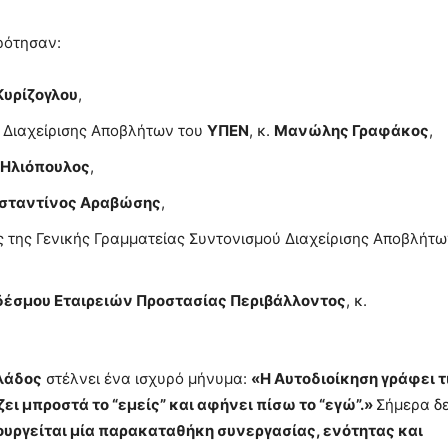
ρότησαν:
Κυρίζογλου
,
 Διαχείρισης Αποβλήτων του
ΥΠΕΝ
, κ.
Μανώλης Γραφάκος
,
 Ηλιόπουλος
,
σταντίνος Αραβώσης
,
ς της Γενικής Γραμματείας Συντονισμού Διαχείρισης Αποβλήτ
δέσμου Εταιρειών Προστασίας Περιβάλλοντος
, κ.
λάδος
στέλνει ένα ισχυρό μήνυμα:
«Η Αυτοδιοίκηση γράφει τ
ει μπροστά το “εμείς” και αφήνει πίσω το “εγώ”.»
Σήμερα δ
υργείται μία παρακαταθήκη συνεργασίας, ενότητας και