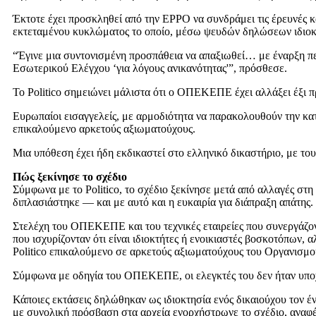
Έκτοτε έχει προσκληθεί από την EPPO να συνδράμει τις έρευνές 
εκτεταμένου κυκλώματος το οποίο, μέσω ψευδών δηλώσεων ιδιοκτη
“Έγινε μια συντονισμένη προσπάθεια να απαξιωθεί… με έναρξη πε
Εσωτερικού Ελέγχου ‘για λόγους ανικανότητας'”, πρόσθεσε.
Το Politico σημειώνει μάλιστα ότι ο ΟΠΕΚΕΠΕ έχει αλλάξει έξι π
Ευρωπαίοι εισαγγελείς, με αρμοδιότητα να παρακολουθούν την κατά
επικαλούμενο αρκετούς αξιωματούχους.
Μια υπόθεση έχει ήδη εκδικαστεί στο ελληνικό δικαστήριο, με το
Πώς ξεκίνησε το σχέδιο
Σύμφωνα με το Politico, το σχέδιο ξεκίνησε μετά από αλλαγές στ
διπλασιάστηκε — και με αυτό και η ευκαιρία για διάπραξη απάτης.
Στελέχη του ΟΠΕΚΕΠΕ και του τεχνικές εταιρείες που συνεργάζον
που ισχυρίζονταν ότι είναι ιδιοκτήτες ή ενοικιαστές βοσκοτόπων, α
Politico επικαλούμενο σε αρκετούς αξιωματούχους του Οργανισμού 
Σύμφωνα με οδηγία του ΟΠΕΚΕΠΕ, οι ελεγκτές του δεν ήταν υποχρ
Κάποιες εκτάσεις δηλώθηκαν ως ιδιοκτησία ενός δικαιούχου τον έν
με συνολική πρόσβαση στα αρχεία ενορχήστρωνε το σχέδιο, αναφέρ