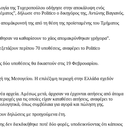
δολογία της Τυχεροπούλου οδήγησε στην αποκάλυψη ενός
ατος”, δήλωσε στο Politico ο δικηγόρος της, Αντώνης Βαγιανός.
ή απομάκρυνσή της από τη θέση της προϊσταμένης του Τμήματος
σπάθησαν να καθαρίσουν το χάος απομακρύνθηκαν γρήγορα”.
ξετάζουν περίπου 70 υποθέσεις, αναφέρει το Politico
ες δύο υποθέσεις θα δικαστούν στις 19 Φεβρουαρίου.
οχή της Μεσογείου. Η επιλέξιμη περιοχή στην Ελλάδα σχεδόν
α αρχεία. Αμέσως μετά, άρχισαν να έρχονται αιτήσεις από άτομα
ριοχές για τις οποίες είχαν καταθέσει αιτήσεις, αναφέρει το
αιολογητικά, όπως συμβόλαια για αγορά και πώληση γης.
νουν δηλώσεις με προηγούμενα έτη.
γης δεν διεκδικήθηκε ποτέ δύο φορές, υποδεικνύοντας ότι κάποιος