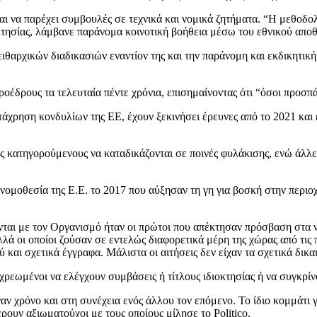
και να παρέχει συμβουλές σε τεχνικά και νομικά ζητήματα. “Η μεθο
σίας, λάμβανε παράνομα κοινοτική βοήθεια μέσω του εθνικού αποθέμ
ιθαρχικών διαδικασιών εναντίον της και την παράνομη και εκδικητικ
ροέδρους τα τελευταία πέντε χρόνια, επισημαίνοντας ότι “όσοι προ
χρηση κονδυλίων της ΕΕ, έχουν ξεκινήσει έρευνες από το 2021 και ε
υς κατηγορούμενους να καταδικάζονται σε ποινές φυλάκισης, ενώ άλλ
η νομοθεσία της Ε.Ε. το 2017 που αύξησαν τη γη για βοσκή στην περι
ται με τον Οργανισμό ήταν οι πρώτοι που απέκτησαν πρόσβαση στα νέ
λλά οι οποίοι ζούσαν σε εντελώς διαφορετικά μέρη της χώρας από τις πε
και σχετικά έγγραφα. Μάλιστα οι αιτήσεις δεν είχαν τα σχετικά δικ
εωμένοι να ελέγχουν συμβάσεις ή τίτλους ιδιοκτησίας ή να συγκρί
αν χρόνο και στη συνέχεια ενός άλλου τον επόμενο. Το ίδιο κομμάτι 
ουν αξιωματούχοι με τους οποίους μίλησε το Politico.