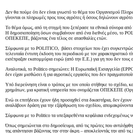
Δεν θα πούμε ότι δεν είναι γνωστό το θέμα του Οργανισμού Πλη
γίνονται οι πληρωμές προς τους αγρότες ή όσους δηλώνουν αγρότες, 
Το θέμα όμως, από τη στιγμή που ξεπέρασε τα εθνικά σύνορα από
Η δημοσιοποίηση όσων συμβαίνουν από ένα διεθνές μέσο, το POLI
ΟΠΕΚΕΠΕ, βάζοντας ένα τέλος σε ατασθαλίες ετών.
Σύμφωνα με το POLITICO, βάσει στοιχείων που έχει συγκεντρώσει τ
τελευταία έντυπη έκδοση του περιοδικού με τον χαρακτηριστικό τίτ
εισέπραξαν εκατομμύρια ευρώ (από την Ε.Ε.) για γη που δεν τους 
Αναλυτικά, το Politico σημειώνει: Η Ευρωπαϊκή Εισαγγελία (EPPO
δεν είχαν μισθώσει ή για αγροτικές εργασίες που δεν πραγματοποί
Υπό διερεύνηση είναι ο τρόπος με τον οποίο στήθηκε το σχέδιο, κ
χρημάτων, μια κρατική υπηρεσία που ονομάζεται ΟΠΕΚΕΠΕ (Ορ
Ενώ οι επιτήδειοι έχουν ήδη προσαχθεί στα δικαστήρια, δεν έχο
αναλάβουν δράση για την εξάρθρωση του σχεδίου, απομακρύνοντα
Σύμφωνα με το Politico τα υπεξαιρεθέντα κεφάλαια ενδεχομένως να
Όπως σημειώνεται στο δημοσίευμα, από τις πρώτες που αντιλήφ
της απάντησαν βάζοντας την στην άκρη – αποκλείοντάς την από τις 