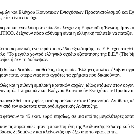
ρωμών και Ελέγχου Κοινοτικών Ενισχύσεων Προσανατολισμού και Εγ
είτε είναι είτε όχι.
 πέρσι και ενεπλάκη σε επίπεδο ελέγχων η Ευρωπαϊκή Ένωση, ήταν αν
TICO, δείχνουν πόσο αδύναμη είναι η ελληνική πολιτεία να πατάξει
ο περιοδικό, ένα τεράστιο σχέδιο εξαπάτησης της Ε.Ε. έχει στηθεί 
λο “Το μεγάλο χοντρό ελληνικό σχέδιο εξαπάτησης της Ε.Ε.” (The big 
ανήκε ή δεν τη δούλεψαν.
) διώκει δεκάδες υποθέσεις, στις οποίες Έλληνες πολίτες έλαβαν αγρ
ησαν ποτέ, στερώντας από αγρότες τα χρήματα που δικαιούνταν.
αθώς και η πιθανή εμπλοκή κρατικών αρχών, ιδίως ατόμων στον οργαν
γανισμός Πληρωμών και Ελέγχου Κοινοτικών Ενισχύσεων Προσανατ
υν απαγγελθεί κατηγορίες κατά προσώπων στον Οργανισμό. Αντίθετα, 
ν από τον εκάστοτε υπουργό Αγροτικής Ανάπτυξης.
 φτάνουν τα 45 εκατ. ευρώ ετησίως, σε μια από τις μεγαλύτερες απάτ
θηκαν τις παρατυπίες ήταν η προϊσταμένη της Διεύθυνσης Εσωτερικ
βάσεις δεδομένων και κλείνοντάς την έξω από το γραφείο της.