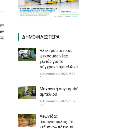
θρο
ων
ΔΗΜΟΦΙΛΈΣΤΕΡΑ
ας
Ηλεκτροστατικός
ψεκασμός νέας
γενιάς για το
σύγχρονο αμπελώνα
6 Αυγούστου 2026, 9:17
πμ
Μηχανική συγκομιδή
αμπελιού
4 Αυγούστου 2026, 1:07
μμ
Λεωνίδας
Γεωργόπουλος: Το
«έξυπνο» πότισμα