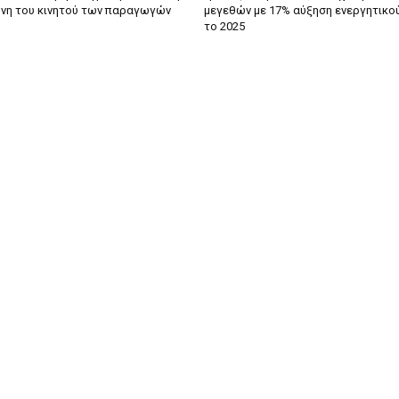
νη του κινητού των παραγωγών
μεγεθών με 17% αύξηση ενεργητικο
το 2025