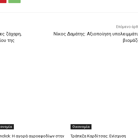
Επόμενο άρ
ες ζάχαρη,
Νίκος Δαμάτης: Αξιοποίηση υπολειμμάτ
ίου της
βιομάζ
κονομία
Οικονομία
mclick: Η αγορά αγροεφοδίων στην
Τράπεζα Καρδίτσας: Ενίσχυση