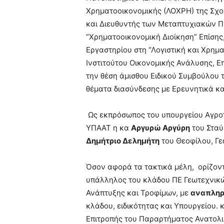
Χρηματοοικονομικής (ΛΟΧΡΗ) της Σχ
και Διευθυντής των Μεταπτυχιακών Πρ
“Χρηματοοικονομική Διοίκηση” Επίσης
Εργαστηρίου στη “Λογιστική και Χρημα
Ινστιτούτου Οικονομικής Ανάλυσης, Ε
την θέση άμισθου Ειδικού Συμβούλου 
θέματα διασύνδεσης με Ερευνητικά κα
Ως εκπρόσωπος του υπουργείου Αγροτι
ΥΠΑΑΤ η κα
Αργυρώ
Αργύρη
του Σταύ
Δημήτριο
Δελημήτη
του Θεοφίλου, Γ
Όσον αφορά τα τακτικά μέλη, ορίζον
υπάλληλος του κλάδου ΠΕ Γεωτεχνικώ
Ανάπτυξης και Τροφίμων, με
αναπληρ
κλάδου, ειδικότητας και Υπουργείου. 
Επιτροπής του Παραρτήματος Ανατολι