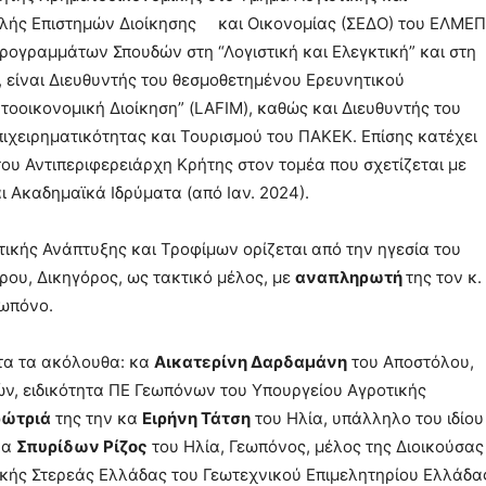
ολής Επιστημών Διοίκησης και Οικονομίας (ΣΕΔΟ) του ΕΛΜΕ
ογραμμάτων Σπουδών στη “Λογιστική και Ελεγκτική” και στη
, είναι Διευθυντής του θεσμοθετημένου Ερευνητικού
τοοικονομική Διοίκηση” (LAFIM), καθώς και Διευθυντής του
πιχειρηματικότητας και Τουρισμού του ΠΑΚΕΚ. Επίσης κατέχει
του Αντιπεριφερειάρχη Κρήτης στον τομέα που σχετίζεται με
ι Ακαδημαϊκά Ιδρύματα (από Ιαν. 2024).
κής Ανάπτυξης και Τροφίμων ορίζεται από την ηγεσία του
ρου, Δικηγόρος, ως τακτικό μέλος, με
αναπληρω
τή
της τον κ.
εωπόνο.
τα τα ακόλουθα: κα
Αικατερίνη Δαρδαμάνη
του Αποστόλου,
ν, ειδικότητα ΠΕ Γεωπόνων του Υπουργείου Αγροτικής
ώτριά
της την κα
Ειρήνη Τάτση
του Ηλία, υπάλληλο του ιδίου
κα
Σπυρίδων
Ρίζος
του Ηλία, Γεωπόνος, μέλος της Διοικούσας
κής Στερεάς Ελλάδας του Γεωτεχνικού Επιμελητηρίου Ελλάδα